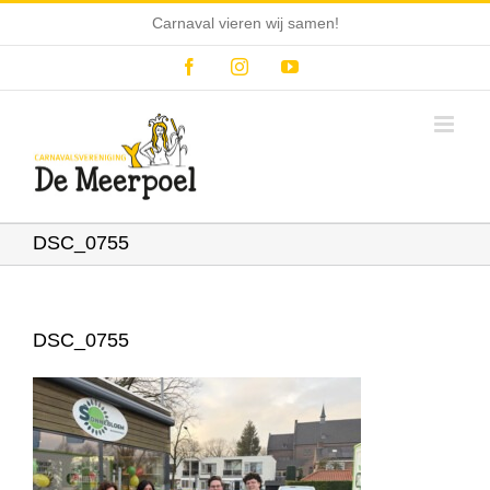
Ga
Carnaval vieren wij samen!
naar
inhoud
Facebook
Instagram
YouTube
DSC_0755
DSC_0755