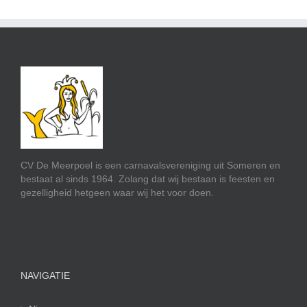
CV De Meerpoel is een carnavalsvereniging uit Someren en
bestaat al sinds 1964. Zolang dat wij bestaan is feesten en
gezelligheid hetgeen waar wij het voor doen.
NAVIGATIE