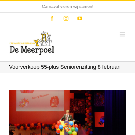
Ga
Carnaval vieren wij samen!
naar
inhoud
Facebook
Instagram
YouTube
Voorverkoop 55-plus Seniorenzitting 8 februari
Bekijk
grotere
afbeelding