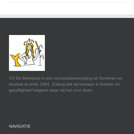
CV De Meerpoel is een carnavalsvereniging uit Someren en
bestaat al sinds 1964. Zolang dat wij bestaan is feesten en
gezelligheid hetgeen waar wij het voor doen.
NAVIGATIE