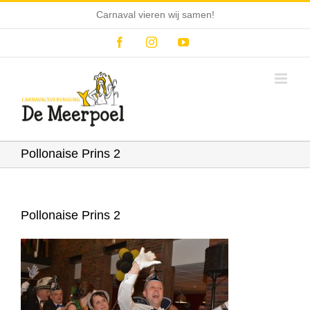
Ga
Carnaval vieren wij samen!
naar
inhoud
Facebook
Instagram
YouTube
Pollonaise Prins 2
Pollonaise Prins 2