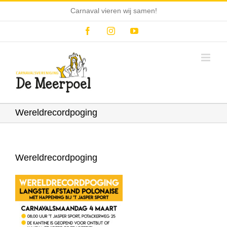
Ga
Carnaval vieren wij samen!
naar
inhoud
Facebook
Instagram
YouTube
Wereldrecordpoging
Wereldrecordpoging