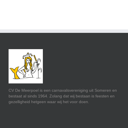
CV De Meerpoel is een carnavalsvereniging uit Someren en
bestaat al sinds 1964. Zolang dat wij bestaan is feesten en
gezelligheid hetgeen waar wij het voor doen.