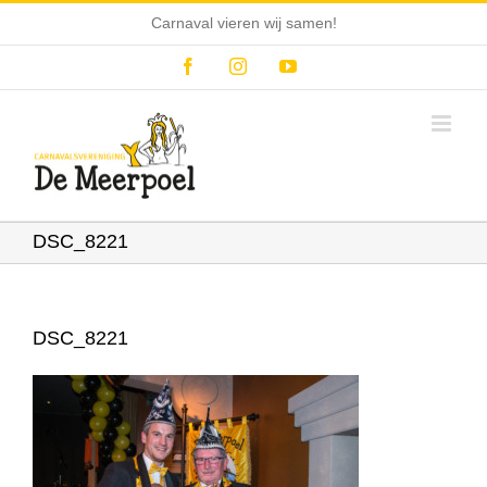
Ga
Carnaval vieren wij samen!
naar
inhoud
Facebook
Instagram
YouTube
DSC_8221
DSC_8221