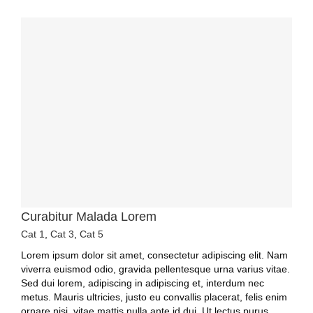
Curabitur Malada Lorem
Cat 1
,
Cat 3
,
Cat 5
Lorem ipsum dolor sit amet, consectetur adipiscing elit. Nam
viverra euismod odio, gravida pellentesque urna varius vitae.
Sed dui lorem, adipiscing in adipiscing et, interdum nec
metus. Mauris ultricies, justo eu convallis placerat, felis enim
ornare nisi, vitae mattis nulla ante id dui. Ut lectus purus,