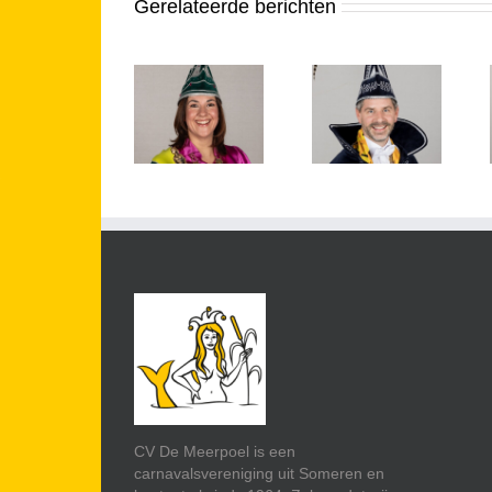
Gerelateerde berichten
Prinses
Prins Dirk I –
Prins Daan I
Annebet I –
2024
– 2023
2025
CV De Meerpoel is een
carnavalsvereniging uit Someren en