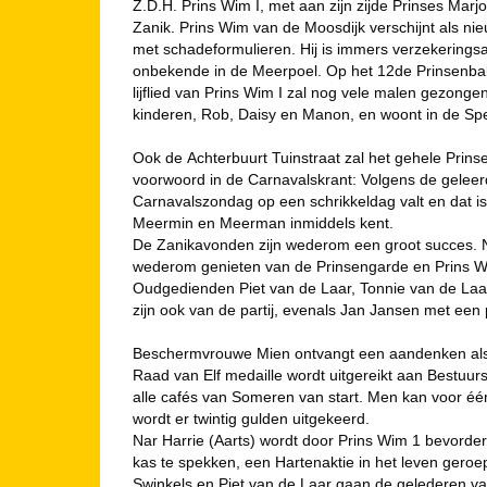
Z.D.H. Prins Wim I, met aan zijn zijde Prinses Marjo
Zanik. Prins Wim van de Moosdijk verschijnt als ni
met schadeformulieren. Hij is immers verzekerings
onbekende in de Meerpoel. Op het 12de Prinsenbal 
lijflied van Prins Wim I zal nog vele malen gezonge
kinderen, Rob, Daisy en Manon, en woont in de Spe
Ook de Achterbuurt Tuinstraat zal het gehele Prins
voorwoord in de Carnavalskrant: Volgens de geleer
Carnavalszondag op een schrikkeldag valt en dat is 
Meermin en Meerman inmiddels kent.
De Zanikavonden zijn wederom een groot succes. Naa
wederom genieten van de Prinsengarde en Prins W
Oudgedienden Piet van de Laar, Tonnie van de Laar
zijn ook van de partij, evenals Jan Jansen met een 
Beschermvrouwe Mien ontvangt een aandenken als 
Raad van Elf medaille wordt uitgereikt aan Bestuursl
alle cafés van Someren van start. Men kan voor één
wordt er twintig gulden uitgekeerd.
Nar Harrie (Aarts) wordt door Prins Wim 1 bevorder
kas te spekken, een Hartenaktie in het leven geroe
Swinkels en Piet van de Laar gaan de gelederen v