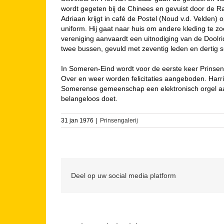
wordt gegeten bij de Chinees en gevuist door de Ra
Adriaan krijgt in café de Postel (Noud v.d. Velden)
uniform. Hij gaat naar huis om andere kleding te z
vereniging aanvaardt een uitnodiging van de Doolr
twee bussen, gevuld met zeventig leden en dertig sup
In Someren-Eind wordt voor de eerste keer Prinse
Over en weer worden felicitaties aangeboden. Harri
Somerense gemeenschap een elektronisch orgel aan
belangeloos doet.
31 jan 1976
|
Prinsengalerij
Deel op uw social media platform