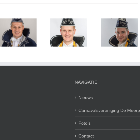
Prinse
Prins Pim I –
Prins Lukas I
Annebet 
2020
– 2019
2025
NAVIGATIE
Nieuws
Carnavalsvereniging De Meerp
Foto’s
Contact