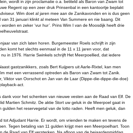
lein, wordt in zijn proclamatie o.a. betiteld als Baron van Zwam tot
euwe Regent op een zeer druk Prinsenbal in een kantoortje beplakt
adviseur. Wim doet al jaren mee aan de Zanikavonden en is dus geen
van 31 januari klinkt al meteen Van Summere en nie baang. Dit
n worden en zeker ‘vur hur’. Prins Wim I van de Moosdijk heeft drie
elheuvelstraat.
enjaar van zich laten horen. Burgemeester Roels schrijft in zijn
den komt het slechts eenmaal in de 11 x 11 jaren voor, dat
nu in 1976. Harrie Swinkels schrijft Het Meerpoellied, dat iedere
st gastzanikkers, zoals Bert Kuijpers uit Aarle-Rixtel, kan men
im met een verrassend optreden als Baron van Zwam tot Zanik.
, Viktor van Oorschot en Jan van de Laar (Dippe-die-dippe-die-doe)
playback-act.
dank voor het schenken van nieuwe vesten aan de Raad van Elf. De
id Martien Schmitz. De aktie Stort uw geluk in de Meerpoel gaat in
 gulden het reservegetal van de lotto raden. Heeft men geluk, dan
d tot Adjudant Harrie. Er wordt, om vrienden te maken en tevens de
pen. Tegen betaling van 11 gulden krijgt men een Meerpoelhart. Toon
an de Raad van Elf versterken. Na afloop van de bejaardenmiddag