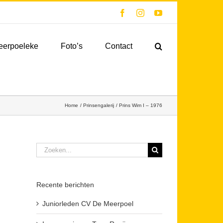
Facebook
Instagram
YouTube
eerpoeleke
Foto’s
Contact
Home
Prinsengalerij
Prins Wim I – 1976
Zoeken
naar:
Recente berichten
Juniorleden CV De Meerpoel