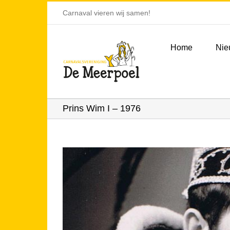
Ga
Carnaval vieren wij samen!
naar
inhoud
Home
Nie
Prins Wim I – 1976
Bekijk
grotere
afbeelding