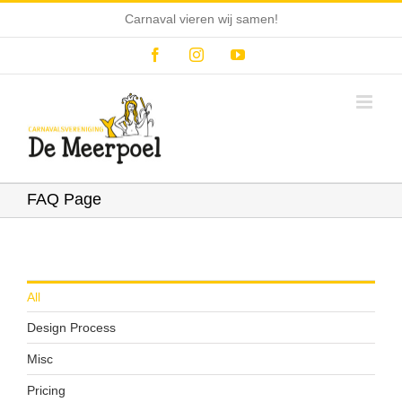
Ga
Carnaval vieren wij samen!
naar
inhoud
Facebook
Instagram
YouTube
FAQ Page
All
Design Process
Misc
Pricing