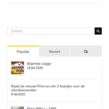
Zoeken
naar:
Reacties
Populair
Recent
Bójemke Legge
19 jan 2026
Raad de nieuwe Prins en win 2 kaartjes voor de
zàonikaovenden
8 okt 2015
Prins Willy I – 1965