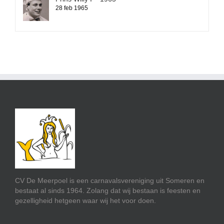
28 feb 1965
CV De Meerpoel is een carnavalsvereniging uit Someren en
bestaat al sinds 1964. Zolang dat wij bestaan is feesten en
gezelligheid hetgeen waar wij het voor doen.